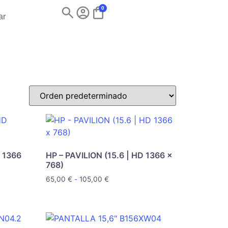
0
ar
D 1366
HP – PAVILION (15.6 | HD 1366 x
768)
65,00
€
-
105,00
€