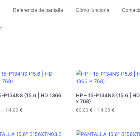
l
Referencia de pantalla
Cómo funciona
Contact
s
5-P134NS (15.6 | HD 1366
HP – 15-P134NS (15.6 | H
x 768)
€
-
114,00
€
60,00
€
-
114,00
€