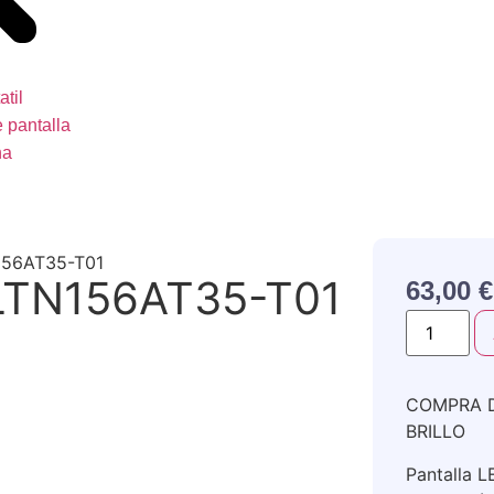
atil
 pantalla
na
156AT35-T01
LTN156AT35-T01
63,00
€
COMPRA D
BRILLO
Pantalla L