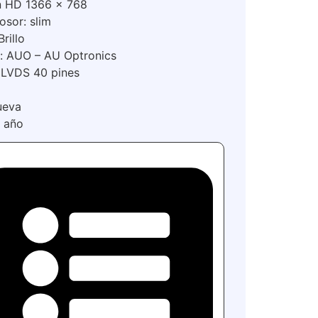
n HD 1366 x 768
osor: slim
rillo
e: AUO – AU Optronics
 LVDS 40 pines
ueva
1 año