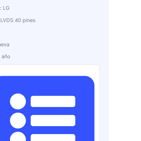
: LG
 LVDS 40 pines
ueva
1 año