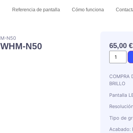
l
Referencia de pantalla
Cómo funciona
Contact
HM-N50
56WHM-N50
65,00
€
COMPRA D
BRILLO
Pantalla L
Resolució
Tipo de gr
Acabado: B