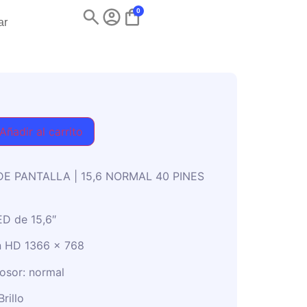
0
ar
Añadir al carrito
E PANTALLA | 15,6 NORMAL 40 PINES
ED de 15,6″
n HD 1366 x 768
osor: normal
rillo