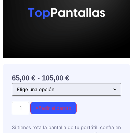
65,00
€
-
105,00
€
Añadir al carrito
Si tienes rota la pantalla de tu portátil, confía en