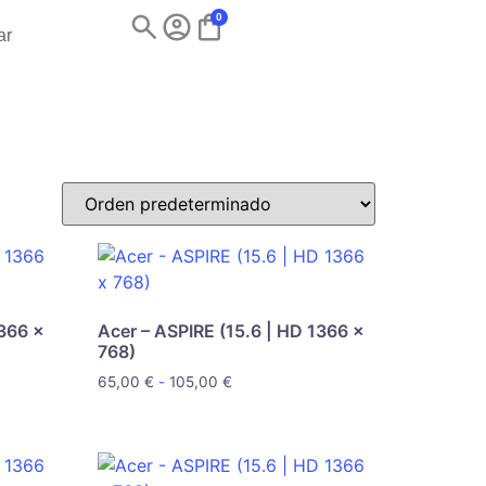
0
ar
1366 x
Acer – ASPIRE (15.6 | HD 1366 x
768)
65,00
€
-
105,00
€