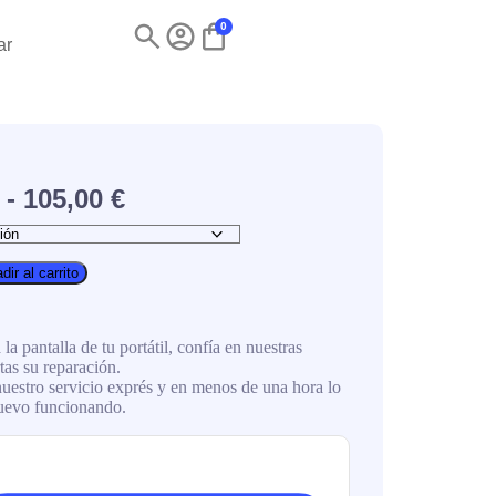
0
ar
-
105,00
€
dir al carrito
a la pantalla de tu portátil, confía en nuestras
as su reparación.
estro servicio exprés y en menos de una hora lo
nuevo funcionando.