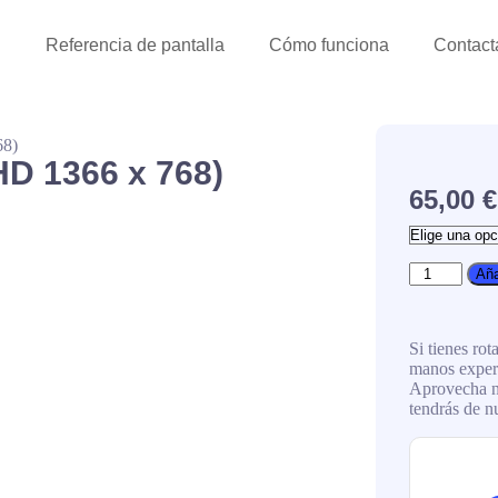
l
Referencia de pantalla
Cómo funciona
Contact
68)
HD 1366 x 768)
65,00
€
Aña
Si tienes rot
manos expert
Aprovecha nu
tendrás de 