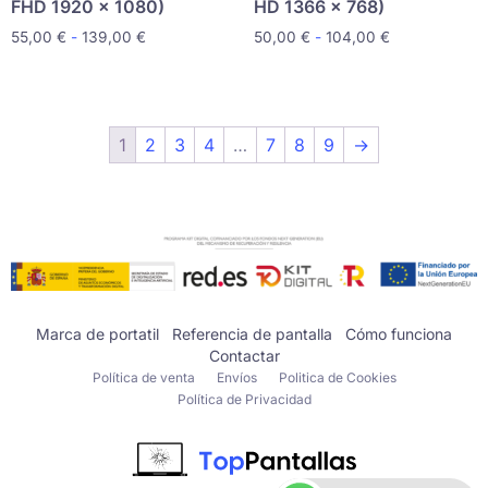
FHD 1920 x 1080)
HD 1366 x 768)
55,00
€
-
139,00
€
50,00
€
-
104,00
€
1
2
3
4
…
7
8
9
→
Marca de portatil
Referencia de pantalla
Cómo funciona
Contactar
Política de venta
Envíos
Politica de Cookies
Política de Privacidad