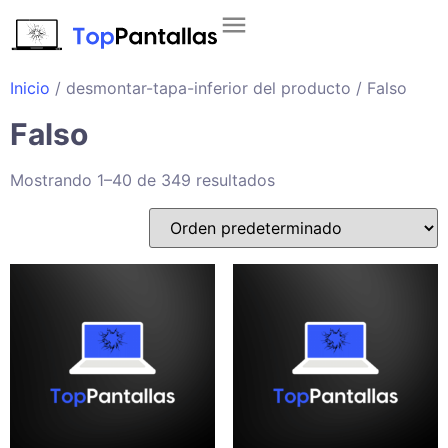
Inicio
/ desmontar-tapa-inferior del producto / Falso
Falso
Mostrando 1–40 de 349 resultados