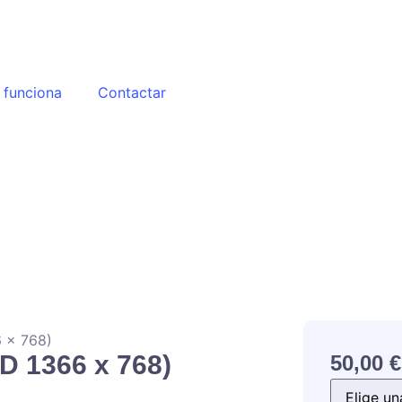
funciona
Contactar
6 x 768)
HD 1366 x 768)
50,00
€