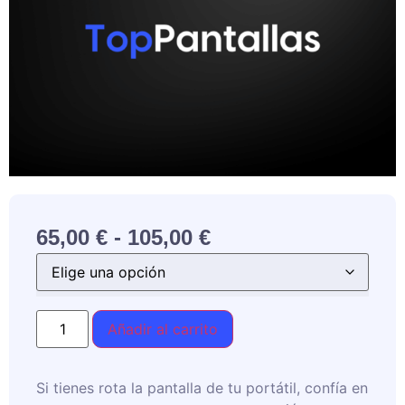
65,00
€
-
105,00
€
Añadir al carrito
Si tienes rota la pantalla de tu portátil, confía en