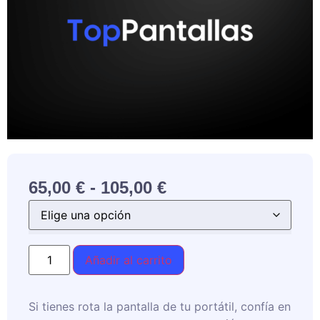
65,00
€
-
105,00
€
Añadir al carrito
Si tienes rota la pantalla de tu portátil, confía en