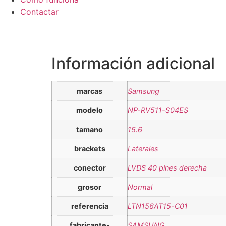
Contactar
Información adicional
marcas
Samsung
modelo
NP-RV511-S04ES
tamano
15.6
brackets
Laterales
conector
LVDS 40 pines derecha
grosor
Normal
referencia
LTN156AT15-C01
fabricante-
SAMSUNG