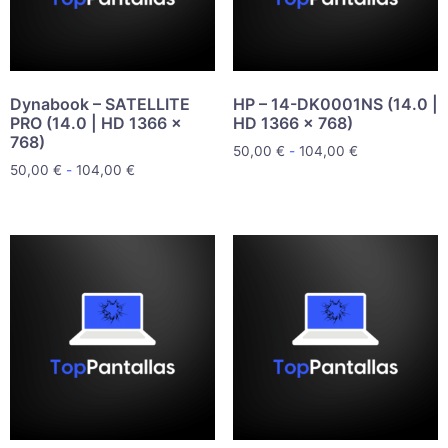
Dynabook – SATELLITE
HP – 14-DK0001NS (14.0 |
PRO (14.0 | HD 1366 x
HD 1366 x 768)
768)
50,00
€
-
104,00
€
50,00
€
-
104,00
€