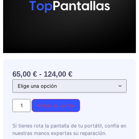
65,00
€
-
124,00
€
Añadir al carrito
Si tienes rota la pantalla de tu portátil, confía en
nuestras manos expertas su reparación.