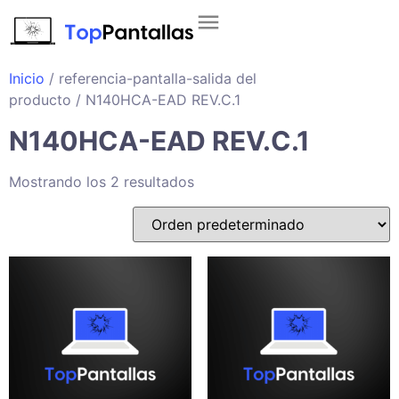
Inicio
/ referencia-pantalla-salida del
producto / N140HCA-EAD REV.C.1
N140HCA-EAD REV.C.1
Mostrando los 2 resultados