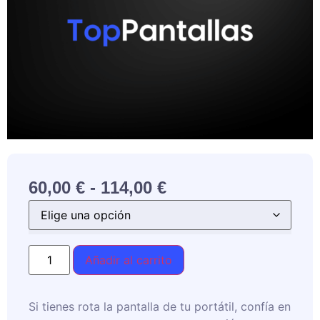
60,00
€
-
114,00
€
Añadir al carrito
Si tienes rota la pantalla de tu portátil, confía en