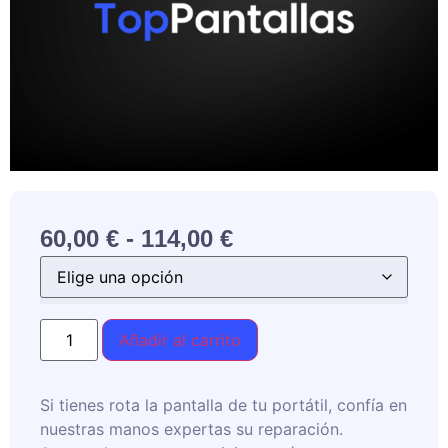
60,00
€
-
114,00
€
Añadir al carrito
Si tienes rota la pantalla de tu portátil, confía en
nuestras manos expertas su reparación.