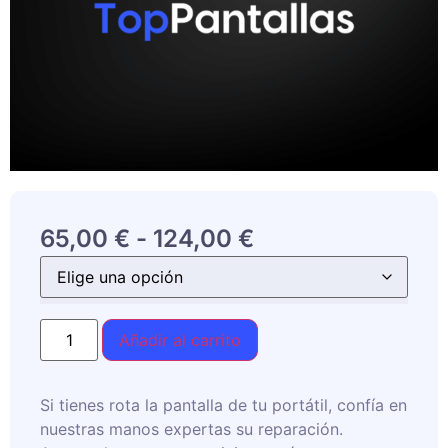
65,00
€
-
124,00
€
Añadir al carrito
Si tienes rota la pantalla de tu portátil, confía en
nuestras manos expertas su reparación.