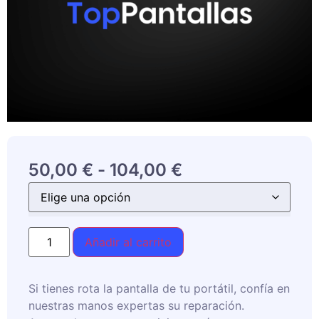
50,00
€
-
104,00
€
Añadir al carrito
Si tienes rota la pantalla de tu portátil, confía en
nuestras manos expertas su reparación.