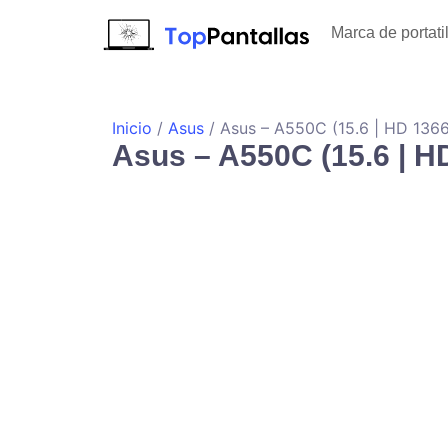
Marca de portati
Inicio
/
Asus
/ Asus – A550C (15.6 | HD 136
Asus – A550C (15.6 | H