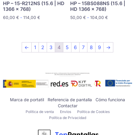
HP – 15-R212NS (15.6 | HD
HP – 15BS088NS (15.6 |
1366 x 768)
HD 1366 x 768)
60,00
€
-
114,00
€
50,00
€
-
104,00
€
←
1
2
3
4
5
6
7
8
9
→
Marca de portatil
Referencia de pantalla
Cómo funciona
Contactar
Política de venta
Envíos
Politica de Cookies
Política de Privacidad