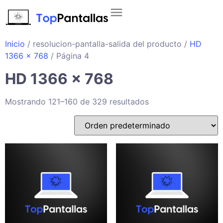
Inicio
/ resolucion-pantalla-salida del producto /
HD
1366 x 768
/ Página 4
HD 1366 x 768
Mostrando 121–160 de 329 resultados