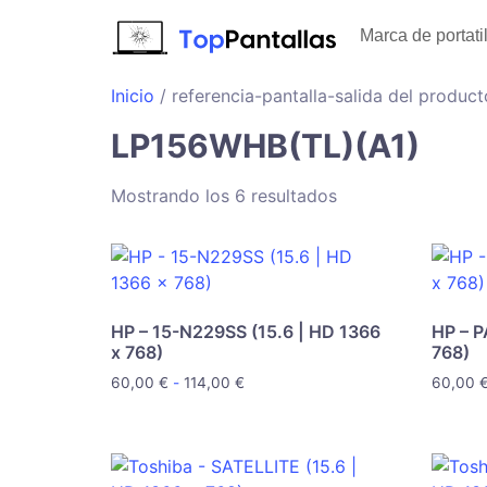
Marca de portati
Inicio
/ referencia-pantalla-salida del produ
LP156WHB(TL)(A1)
Mostrando los 6 resultados
HP – 15-N229SS (15.6 | HD 1366
HP – P
x 768)
768)
60,00
€
-
114,00
€
60,00