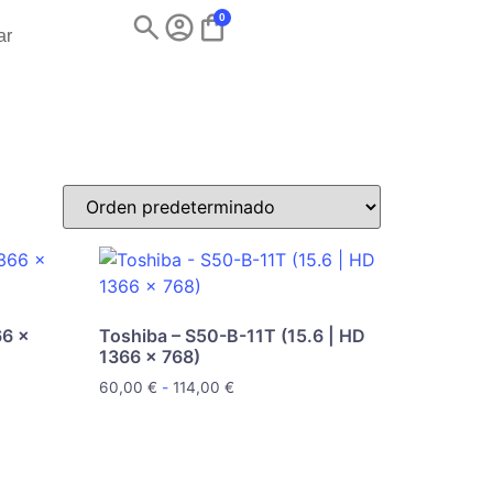
0
ar
66 x
Toshiba – S50-B-11T (15.6 | HD
1366 x 768)
60,00
€
-
114,00
€