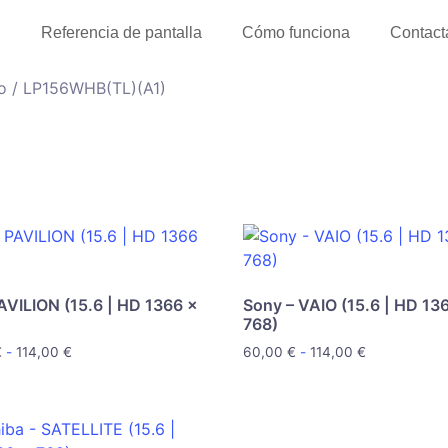
l
Referencia de pantalla
Cómo funciona
Contact
cto / LP156WHB(TL)(A1)
AVILION (15.6 | HD 1366 x
Sony – VAIO (15.6 | HD 13
768)
€
-
114,00
€
60,00
€
-
114,00
€