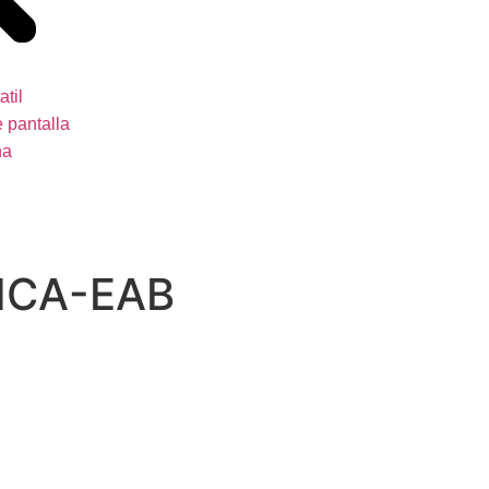
atil
 pantalla
na
HCA-EAB