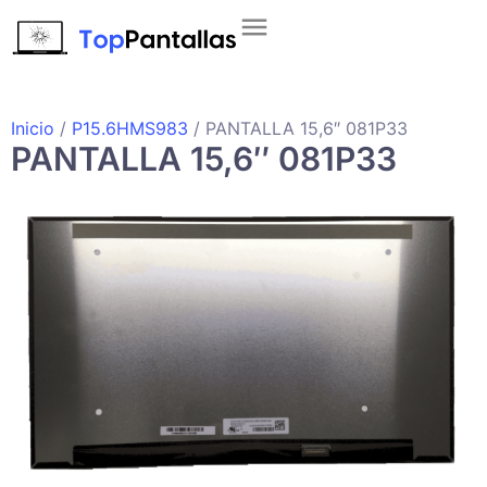
Inicio
/
P15.6HMS983
/ PANTALLA 15,6″ 081P33
PANTALLA 15,6″ 081P33